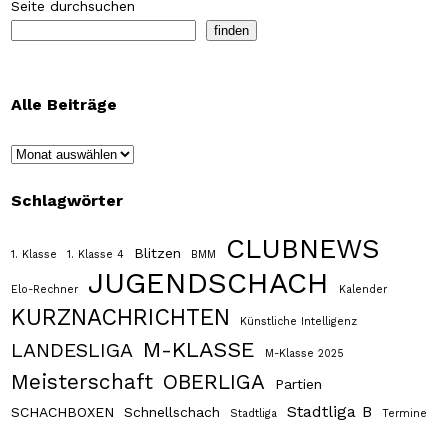
Seite durchsuchen
finden
Alle Beiträge
Archiv
Schlagwörter
CLUBNEWS
Blitzen
1. Klasse
1. Klasse 4
BMM
JUGENDSCHACH
Elo-Rechner
Kalender
KURZNACHRICHTEN
Künstliche Intelligenz
M-KLASSE
LANDESLIGA
M-Klasse 2025
Meisterschaft
OBERLIGA
Partien
Stadtliga B
SCHACHBOXEN
Schnellschach
Stadtliga
Termine